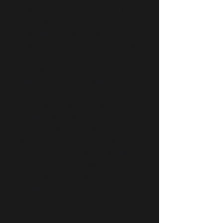
Assim como um carro sustentável
busca reduzir seu impacto
ambiental através de tecnologia
inovadora e práticas responsáveis,
na The Planet ESG, nos esforçamos
para guiar empresas em sua
jornada rumo a um futuro mais
verde. Nossa abordagem
personalizada e soluções
sustentáveis ajudam as empresas a
adotar práticas mais ecológicas,
reduzir desperdícios e minimizar
seu impacto no meio ambiente.
Estamos comprometidos em
promover um mundo mais
sustentável para as gerações
futuras.