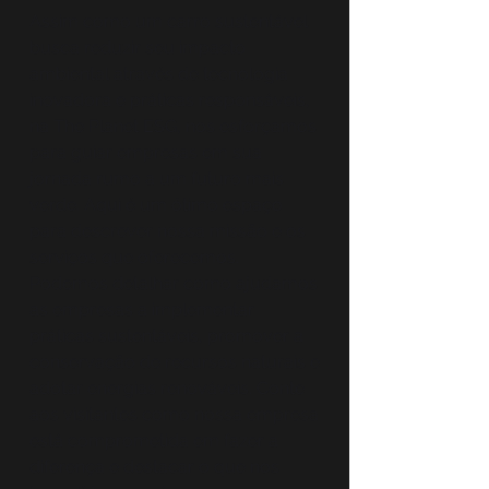
Assim como um carro sustentável
busca reduzir seu impacto
ambiental através de tecnologia
inovadora e práticas responsáveis,
na The Planet ESG, nos esforçamos
para guiar empresas em sua
jornada rumo a um futuro mais
verde. Aqui é um ótimo espaço
para descrever nossa missão e os
serviços que oferecemos.
Podemos detalhar como ajudamos
as empresas a implementar
práticas sustentáveis, promover a
conservação de recursos naturais e
adotar energias renováveis. Conte
aos visitantes como nossa empresa
está comprometida em fazer a
diferença e destacar o que nos